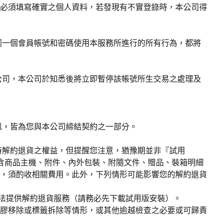
必須填寫確實之個人資料，若發現有不實登錄時，本公司得
同一個會員帳號和密碼使用本服務所進行的所有行為，都將
公司，本公司於知悉後將立即暫停該帳號所生交易之處理及
訊，皆為您與本公司締結契約之一部分。
時解約退貨之權益，但提醒您注意，猶豫期並非『試用
包含商品主機、附件、內外包裝、附隨文件、贈品、裝箱明細
，須酌收相關費用。此外，下列情形可能影響您的解約退貨
無法提供解約退貨服務（請務必先下載試用版安裝）。
貼膠移除或標籤拆除等情形，或其他逾越檢查之必要或可歸責