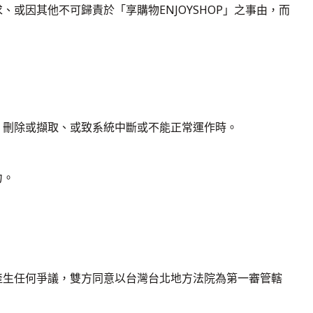
或因其他不可歸責於「享購物ENJOYSHOP」之事由，而
、刪除或擷取、或致系統中斷或不能正常運作時。
力。
產生任何爭議，雙方同意以台灣台北地方法院為第一審管轄