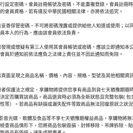
行設定密碼。會員註冊帳號及密碼，不能重複登錄。會員註冊時
的會員資格，若有違反中華民國相關法律，亦將依法追究。
該妥善保管密碼，不可將密碼洩露或提供給他人知道或使用；以
員本人的行為，應由該會員依法負責。
果發現或懷疑有第三人使用其會員帳號或密碼，應該立即通知本
會員於通知前依法應負之法律上責任並不因此通知而免除。
易頁面呈現之商品名稱、價格、內容、規格、型號及其他相關資
費者保護法之規定，享購物將提供您享有商品到貨七天猶豫期隨
決定否購買該商品。商品退貨時必須為全新狀態且完整包裝( 
性等）。若商品有缺損或漏失配件等致商品無法回復原狀之狀況
為影音光碟、軟體及食品等不享七天猶豫期權益商品，享購物將
響您檢查商品情形下，您將商品包裝毀損、封條移除、吊牌拆除、
致商品有毀損、滅失或變更者。