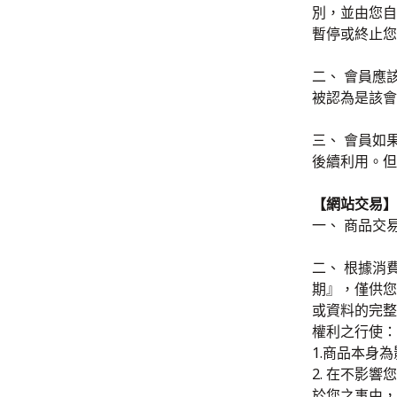
別，並由您自
暫停或終止您
二、 會員應
被認為是該會
三、 會員如
後續利用。但
【網站交易】
一、 商品交
二、 根據消
期』，僅供您
或資料的完整
權利之行使：
1.商品本身
2. 在不影
於您之事由，