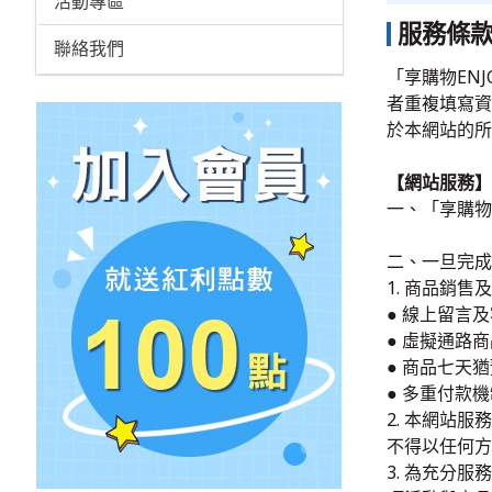
活動專區
服務條
聯絡我們
「享購物EN
者重複填寫資
於本網站的所
【網站服務】
一、「享購物
二、一旦完成
1. 商品銷
● 線上留言
● 虛擬通路
● 商品七天
● 多重付款
2. 本網站
不得以任何方
3. 為充分