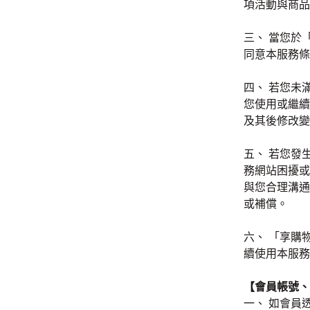
項活動與商品
三、 當您於
同意本服務條
四、 若您未
您使用或繼續
及其後修改變
五、 若您發
務網站困擾或
與您合理溝通
或補償。
六、 「享購
續使用本服務
【會員帳號、
一、 如會員