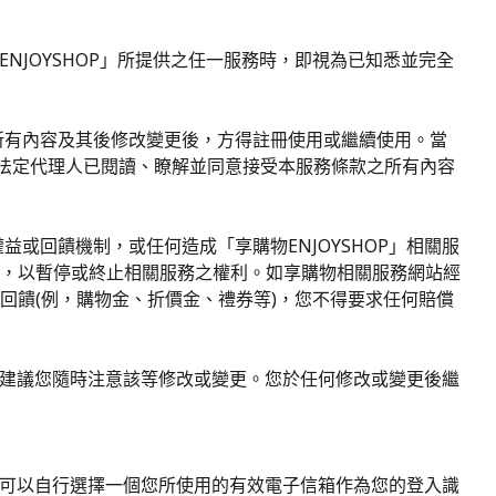
ENJOYSHOP」所提供之任一服務時，即視為已知悉並完全
所有內容及其後修改變更後，方得註冊使用或繼續使用。當
您的法定代理人已閱讀、瞭解並同意接受本服務條款之所有內容
或回饋機制，或任何造成「享購物ENJOYSHOP」相關服
，以暫停或終止相關服務之權利。如享購物相關服務網站經
回饋(例，購物金、折價金、禮券等)，您不得要求任何賠償
容，建議您隨時注意該等修改或變更。您於任何修改或變更後繼
冊時可以自行選擇一個您所使用的有效電子信箱作為您的登入識