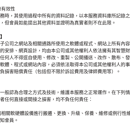
錄有效性
務時，其使用過程中所有的資料記錄，以本服務資料庫所記錄之
，但會員如能提出其他資料並證明為真實者則不在此限。
】
子公司之網站及相關通路所使用之軟體或程式、網站上所有內容
的安排、網頁設計，均由本公司或其他權利人依法擁有其智慧財
任何人不得逕自使用、修改、重製、公開播送、改作、散布、發
軟體、程式或網站內容，必須依法取得本公司或其他權利人的事
負損害賠償責任（包括但不限於訴訟費用及律師費用等）。
一般認為合理之方式及技術，維護本服務之正常運作。在下列情形
者任何直接或間接之損害，均不負任何責任：
務相關軟硬體設備進行搬遷、更換、升級、保養、維修或例行性
知會員。