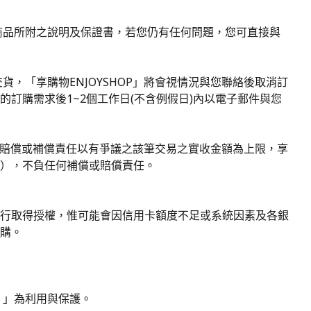
商品所附之說明及保證書，若您仍有任何問題，您可直接與
，「享購物ENJOYSHOP」將會視情況與您聯絡後取消訂
訂購需求後1~2個工作日(不含例假日)內以電子郵件與您
，其賠償或補償責任以有爭議之該筆交易之實收金額為上限，享
），不負任何補償或賠償責任。
行取得授權，惟可能會因信用卡額度不足或系統因素及各銀
購。
 」為利用與保護。