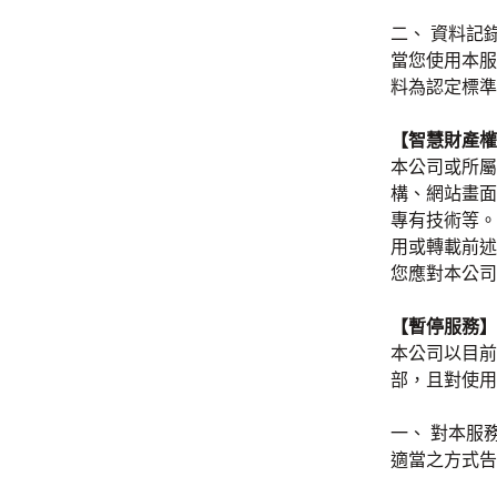
二、 資料記
當您使用本服
料為認定標準
【智慧財產權
本公司或所屬
構、網站畫面
專有技術等。
用或轉載前述
您應對本公司
【暫停服務】
本公司以目前
部，且對使用
一、 對本服
適當之方式告