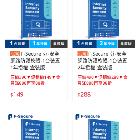
F-Secure 芬-安全
F-Secure 芬-安全
網路防護軟體-1台裝置
網路防護軟體-1台裝置
1年授權-盒裝版
2年授權-盒裝版
原價390▼促銷價149▼會
原價490▼促銷價288▼會
員滿888再享88折
員滿888再享88折
149
288
$
$