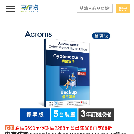
原價5690▼促銷價2288▼會員滿888再享88折