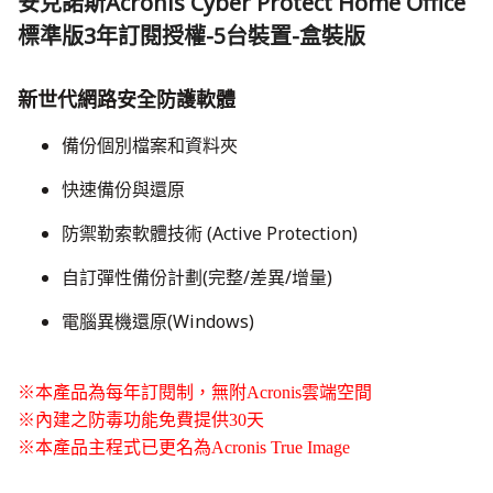
安克諾斯Acronis Cyber Protect Home Office
標準版3年訂閱授權-5台裝置-盒裝版
新世代網路安全防護軟體
備份個別檔案和資料夾
快速備份與還原
防禦勒索軟體技術 (Active Protection)
​自訂彈性備份計劃(完整/差異/增量)
​電腦異機還原(Windows)
※本產品為每年訂閱制，無附Acronis雲端空間
​※內建之防毒功能免費提供30天
※本產品主程式已更名為Acronis True Image