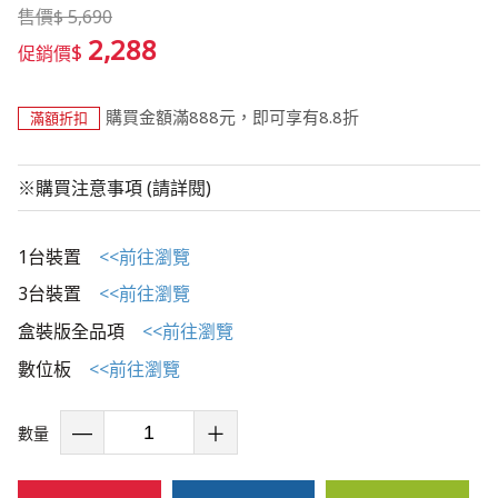
售價
$
5,690
2,288
$
促銷價
購買金額滿888元，即可享有8.8折
滿額折扣
※購買注意事項 (請詳閱)
1台裝置
<<前往瀏覽
3台裝置
<<前往瀏覽
盒裝版全品項
<<前往瀏覽
數位板
<<前往瀏覽
數量