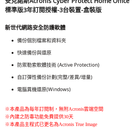
安克諾斯Acronis Cyber Protect Home Office
標準版3年訂閱授權-3台裝置-盒裝版
新世代網路安全防護軟體
備份個別檔案和資料夾
快速備份與還原
防禦勒索軟體技術 (Active Protection)
​自訂彈性備份計劃(完整/差異/增量)
​電腦異機還原(Windows)
※本產品為每年訂閱制，無附Acronis雲端空間
​※內建之防毒功能免費提供30天
※本產品主程式已更名為Acronis True Image