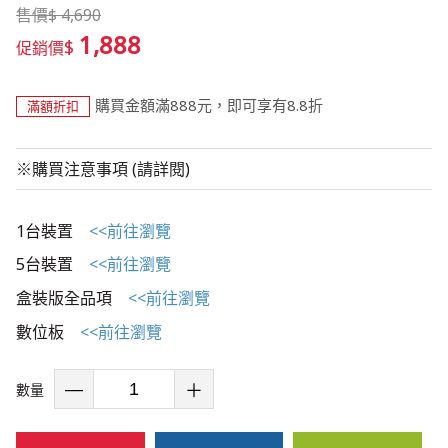
售價
$
4,690
1,888
$
促銷價
購買金額滿888元，即可享有8.8折
滿額折扣
※購買注意事項 (請詳閱)
1台裝置
<<前往瀏覽
5台裝置
<<前往瀏覽
盒裝版全品項
<<前往瀏覽
數位板
<<前往瀏覽
數量