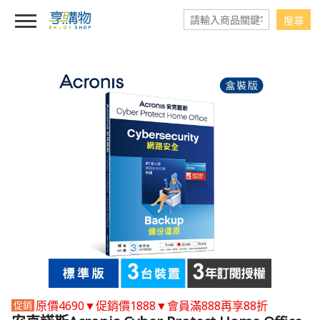
原價4690▼促銷價1888▼會員滿888再享88折