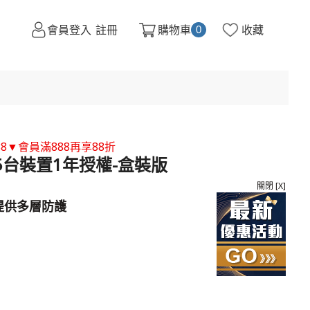
會員登入
註冊
購物車
收藏
0
88▼會員滿888再享88折
-5台裝置1年授權-盒裝版
關閉 [X]
提供多層防護