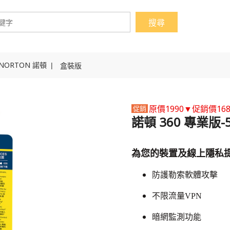
NORTON 諾頓
盒裝版
原價1990▼促銷價16
諾頓 360 專業版
為您的裝置及線上隱私
防護勒索軟體攻擊
不限流量VPN
暗網監測功能