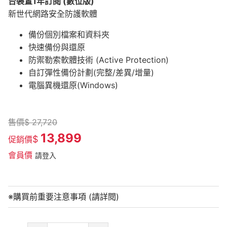
台裝置1年訂閱
(數位版)
新世代網路安全防護軟體
備份個別檔案和資料夾
快速備份與還原
防禦勒索軟體技術 (Active Protection)
​自訂彈性備份計劃(完整/差異/增量)
​電腦異機還原(Windows)
售價
$
27,720
13,899
$
促銷價
會員價
請登入
※購買前重要注意事項 (請詳閱)