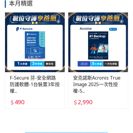
本月精選
F-Secure 芬-安全網路
安克諾斯Acronis True
防護軟體-1台裝置3年授
Image 2025一次性授
權...
權-5...
490
2,990
＄
＄