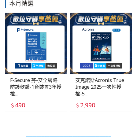
本月精選
F-Secure 芬-安全網路
安克諾斯Acronis True
防護軟體-1台裝置3年授
Image 2025一次性授
權...
權-5...
490
2,990
＄
＄